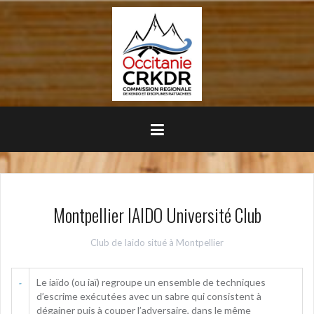
Aller
au
contenu
principal
Montpellier IAIDO Université Club
Club de Iaido situé à Montpellier
Le iaïdo (ou iaï) regroupe un ensemble de techniques
d’escrime exécutées avec un sabre qui consistent à
dégainer puis à couper l’adversaire, dans le même