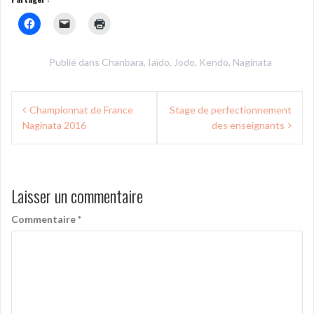
Publié dans
Chanbara
,
Iaïdo
,
Jodo
,
Kendo
,
Naginata
Navigation
Championnat de France
Stage de perfectionnement
de
Naginata 2016
des enseignants
l’article
Laisser un commentaire
Commentaire
*