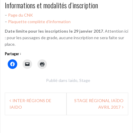
Informations et modalités d’inscription
–
Page du CNK
–
Plaquette complète d’information
Date limite pour les inscriptions le 29 janvier 2017
. Attention ici
: pour les passages de grade, aucune inscription ne sera faite sur
place.
Partager :
Publié dans
Iaïdo
,
Stage
Navigation
INTER-RÉGIONS DE
STAGE RÉGIONAL IAÏDO
de
IAIDO
AVRIL 2017
l’article