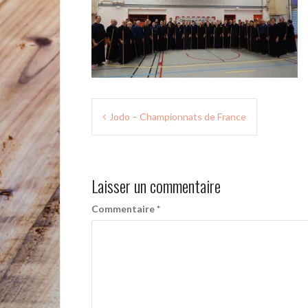
Navigation
Jodo – Championnats de France
de
l’article
Laisser un commentaire
Commentaire
*