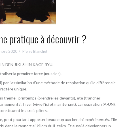
une pratique à découvrir ?
mbre 2020
Pierre Blanchet
 SHIN DEN JIKI SHIN KAGE RYU.
traliser la première force (muscles).
KI) par l’assimilation d’une méthode de respiration qui le différencie
aractère unique.
un thème : printemps (prendre les devants), été (trancher
gements), hiver (vivre l’ici et maintenant). La respiration (A-UN),
nstituent les trois piliers.
nce, peut pourtant apporter beaucoup aux kenshi expérimentés. Elle
hi dans le rapport ai-ki lors du ji-geiko. Et aussi à développer un