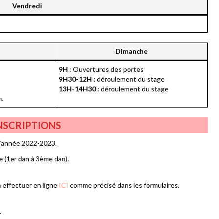
Vendredi
Dimanche
9H
: Ouvertures des portes
9H30-12H :
déroulement du stage
13H-14H30 :
déroulement du stage
n.
NSCRIPTIONS
 l’année 2022-2023.
e (1er dan à 3ème dan).
a effectuer en ligne
ICI
comme précisé dans les formulaires.
.