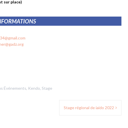
t sur place)
NFORMATIONS
r34@gmail.com
dner@gadz.org
ns
Événements
,
Kendo
,
Stage
Stage régional de iaido 2022