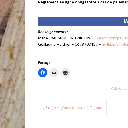
Règlement en ligne obligatoire.
(Pas de paiemen
*
I
Renseignements :
Marie Lheureux – 0617481095 –
kendomontpellie
Guillaume Holdner – 0679700437 –
guillaume.hol
*
Partager :
Publié da
Navigation
Stage régional de iaido à Gignac
de
l’article