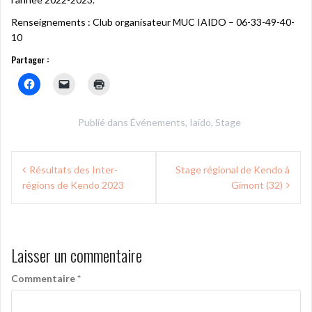
Renseignements : Club organisateur MUC IAIDO – 06-33-49-40-
10
Partager :
Publié dans
Événements
,
Iaïdo
,
Stage
Navigation
Résultats des Inter-
Stage régional de Kendo à
de
régions de Kendo 2023
Gimont (32)
l’article
Laisser un commentaire
Commentaire
*