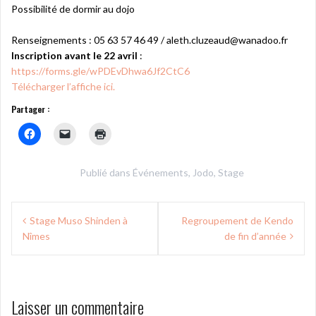
Possibilité de dormir au dojo
Renseignements : 05 63 57 46 49 / aleth.cluzeaud@wanadoo.fr
Inscription avant le 22 avril
:
https://forms.gle/wPDEvDhwa6Jf2CtC6
Télécharger l’affiche ici.
Partager :
Publié dans
Événements
,
Jodo
,
Stage
Navigation
Stage Muso Shinden à
Regroupement de Kendo
de
Nîmes
de fin d’année
l’article
Laisser un commentaire