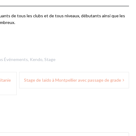
ants de tous les clubs et de tous niveaux, débutants ainsi que les
nombreux.
ns
Événements
,
Kendo
,
Stage
itanie
Stage de Iaido à Montpellier avec passage de grade