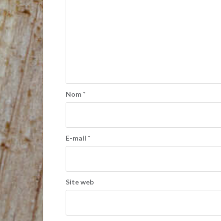
Nom
*
E-mail
*
Site web