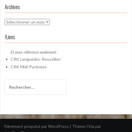
Archives
Archives
!Liens
Et pour référence seulement :
CRK
Languedoc-Roussillon
CRK
Midi-Pyrénées
Rechercher :
Fièrement propulsé par WordPress
|
Thème
Oria
par