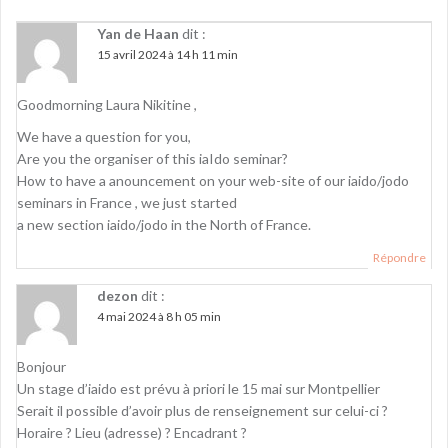
Yan de Haan
dit :
15 avril 2024 à 14 h 11 min
Goodmorning Laura Nikitine ,
We have a question for you,
Are you the organiser of this iaIdo seminar?
How to have a anouncement on your web-site of our iaido/jodo
seminars in France , we just started
a new section iaido/jodo in the North of France.
Répondre
dezon
dit :
4 mai 2024 à 8 h 05 min
Bonjour
Un stage d’iaido est prévu à priori le 15 mai sur Montpellier
Serait il possible d’avoir plus de renseignement sur celui-ci ?
Horaire ? Lieu (adresse) ? Encadrant ?