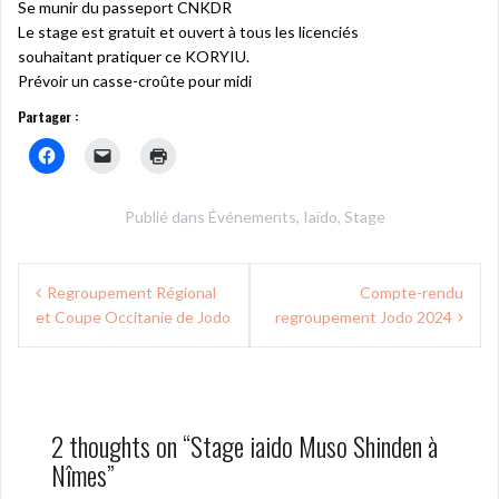
Se munir du passeport CNKDR
Le stage est gratuit et ouvert à tous les licenciés
souhaitant pratiquer ce KORYIU.
Prévoir un casse-croûte pour midi
Partager :
Publié dans
Événements
,
Iaïdo
,
Stage
Navigation
Regroupement Régional
Compte-rendu
de
et Coupe Occitanie de Jodo
regroupement Jodo 2024
l’article
2 thoughts on “
Stage iaido Muso Shinden à
Nîmes
”