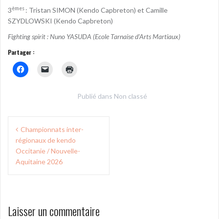
èmes
3
: Tristan SIMON (Kendo Capbreton) et Camille
SZYDLOWSKI (Kendo Capbreton)
Fighting spirit : Nuno YASUDA (Ecole Tarnaise d’Arts Martiaux)
Partager :
Publié dans
Non classé
Navigation
Championnats inter-
de
régionaux de kendo
l’article
Occitanie / Nouvelle-
Aquitaine 2026
Laisser un commentaire