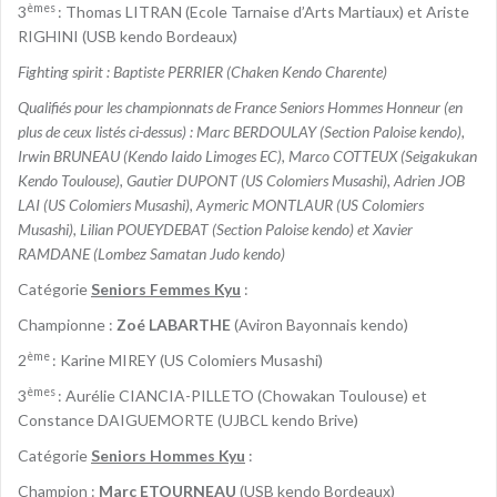
èmes
3
: Thomas LITRAN (Ecole Tarnaise d’Arts Martiaux) et Ariste
RIGHINI (USB kendo Bordeaux)
Fighting spirit : Baptiste PERRIER (Chaken Kendo Charente)
Qualifiés pour les championnats de France Seniors Hommes Honneur (en
plus de ceux listés ci-dessus) : Marc BERDOULAY (Section Paloise kendo),
Irwin BRUNEAU (Kendo Iaido Limoges EC), Marco COTTEUX (Seigakukan
Kendo Toulouse), Gautier DUPONT (US Colomiers Musashi), Adrien JOB
LAI (US Colomiers Musashi), Aymeric MONTLAUR (US Colomiers
Musashi), Lilian POUEYDEBAT (Section Paloise kendo) et Xavier
RAMDANE (Lombez Samatan Judo kendo)
Catégorie
Seniors Femmes Kyu
:
Championne :
Zoé LABARTHE
(Aviron Bayonnais kendo)
ème
2
: Karine MIREY (US Colomiers Musashi)
èmes
3
: Aurélie CIANCIA-PILLETO (Chowakan Toulouse) et
Constance DAIGUEMORTE (UJBCL kendo Brive)
Catégorie
Seniors Hommes Kyu
:
Champion :
Marc ETOURNEAU
(USB kendo Bordeaux)