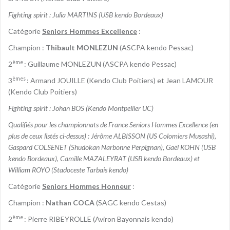
Fighting spirit : Julia MARTINS (USB kendo Bordeaux)
Catégorie
Seniors Hommes Excellence
:
Champion :
Thibault MONLEZUN
(ASCPA kendo Pessac)
ème
2
: Guillaume MONLEZUN (ASCPA kendo Pessac)
èmes
3
: Armand JOUILLE (Kendo Club Poitiers) et Jean LAMOUR
(Kendo Club Poitiers)
Fighting spirit : Johan BOS (Kendo Montpellier UC)
Qualifiés pour les championnats de France Seniors Hommes Excellence (en
plus de ceux listés ci-dessus) : Jérôme ALBISSON (US Colomiers Musashi),
Gaspard COLSENET (Shudokan Narbonne Perpignan), Gaël KOHN (USB
kendo Bordeaux), Camille MAZALEYRAT (USB kendo Bordeaux) et
William ROYO (Stadoceste Tarbais kendo)
Catégorie
Seniors Hommes Honneur
:
Champion :
Nathan COCA
(SAGC kendo Cestas)
ème
2
: Pierre RIBEYROLLE (Aviron Bayonnais kendo)