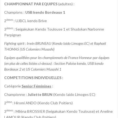
CHAMPIONNAT PAR EQUIPES
(adultes) :
Champions :
USB kendo Bordeaux 1
èmes
2
: UJBCL kendo Brive
èmes
3
: Seigakukan Kendo Toulouse 1 et Shudokan Narbonne
Perpignan
Fighting spirit : Irwin BRUNEAU (Kendo Iaido Limoges EC) et Raphaël
THOMAS (US Colomiers Musashi)
Equipes qualifiées pour les championnats de France Honneur par équipes
(en plus de celles listées ci-dessus) : Section Paloise kendo, USB kendo
Bordeaux 2 et US Colomiers Musashi 1
COMPETITIONS INDIVIDUELLES :
Catégorie
Senior Féminines
:
Championne :
Juliette BRUN
(Kendo Iaido Limoges EC)
ème
2
: Hiromi ANDO (Kendo Club Poitiers)
èmes
3
: Miléna BROSSIER (Seigakukan Kendo Toulouse) et Aneline
LAMOUR (Kendo Club Poitiers)