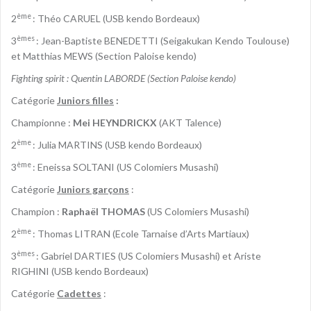
ème
2
: Théo CARUEL (USB kendo Bordeaux)
èmes
3
: Jean-Baptiste BENEDETTI (Seigakukan Kendo Toulouse)
et Matthias MEWS (Section Paloise kendo)
Fighting spirit : Quentin LABORDE (Section Paloise kendo)
Catégorie
Juniors filles
:
Championne :
Mei HEYNDRICKX
(AKT Talence)
ème
2
: Julia MARTINS (USB kendo Bordeaux)
ème
3
: Eneissa SOLTANI (US Colomiers Musashi)
Catégorie
Juniors garçons
:
Champion :
Raphaël THOMAS
(US Colomiers Musashi)
ème
2
: Thomas LITRAN (Ecole Tarnaise d’Arts Martiaux)
èmes
3
: Gabriel DARTIES (US Colomiers Musashi) et Ariste
RIGHINI (USB kendo Bordeaux)
Catégorie
Cadettes
: