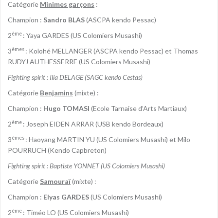
Catégorie
Minimes garçons
:
Champion :
Sandro BLAS
(ASCPA kendo Pessac)
ème
2
: Yaya GARDES (US Colomiers Musashi)
èmes
3
: Kolohé MELLANGER (ASCPA kendo Pessac) et Thomas
RUDYJ AUTHESSERRE (US Colomiers Musashi)
Fighting spirit : Ilia DELAGE (SAGC kendo Cestas)
Catégorie
Benjamins
(mixte) :
Champion :
Hugo TOMASI
(Ecole Tarnaise d’Arts Martiaux)
ème
2
: Joseph EIDEN ARRAR (USB kendo Bordeaux)
èmes
3
: Haoyang MARTIN YU (US Colomiers Musashi) et Milo
POURRUCH (Kendo Capbreton)
Fighting spirit : Baptiste YONNET (US Colomiers Musashi)
Catégorie
Samouraï
(mixte) :
Champion :
Elyas GARDES
(US Colomiers Musashi)
ème
2
: Timéo LO (US Colomiers Musashi)