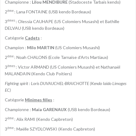
Championne :
Lilou MENDIBURE
(Stadoceste Tarbais kendo)
ème
2
: Lana FONTAINE (USB kendo Bordeaux)
èmes
3
: Olessia CAUHAPE (US Colomiers Musashi) et Bathille
DELVAU (USB kendo Bordeaux)
Catégorie
Cadets
:
Champion :
Milo MARTIN
(US Colomiers Musashi)
ème
2
: Noah CHALONS (Ecole Tarnaise d’Arts Martiaux)
èmes
3
: Victor ARMAND (US Colomiers Musashi) et Nathanaël
MALANDAIN (Kendo Club Poitiers)
Fighting spirit : Loris DUVAUCHEL-BRAICHOTTE (Kendo Iaido Limoges
EC)
Catégorie
Minimes filles
:
Championne :
Maïa GARENAUX
(USB kendo Bordeaux)
ème
2
: Alix RAMI (Kendo Capbreton)
ème
3
: Maëlle SZYDLOWSKI (Kendo Capbreton)